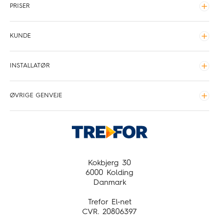
PRISER
Udvid
Gebyrer
KUNDE
Tilslutningsbidrag
Udvid
Elmåler
INSTALLATØR
Tilslutning
Udvid
Stikledninger
Hvor står kabelskabet
ØVRIGE GENVEJE
Tilslutning
Udvid
Leveringstider for TREFOR El-net og TREFOR El-net
Kundeservice
Øst
Driftsinfo
Om TREFOR El-net
Presse
Kokbjerg 30
6000 Kolding
Job og karriere
Danmark
Trefor El-net
CVR. 20806397