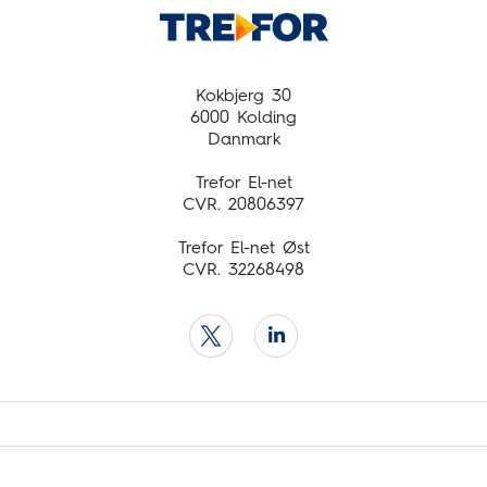
Øst
Driftsinfo
Om TREFOR El-net
Presse
Kokbjerg 30
6000 Kolding
Job og karriere
Danmark
Trefor El-net
CVR. 20806397
Trefor El-net Øst
CVR. 32268498