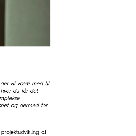
 der vil være med til
 hvor du får det
omplekse
gsnet og dermed for
rojektudvikling af