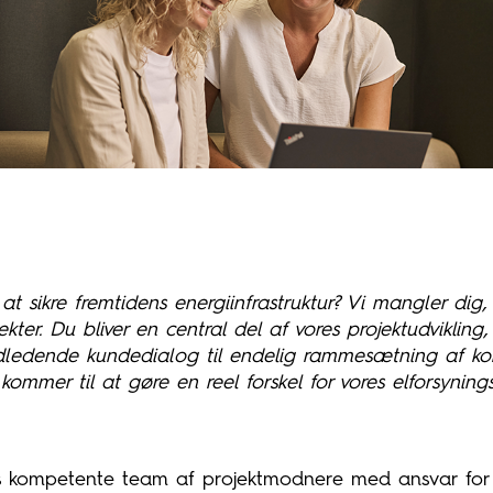
at sikre fremtidens energiinfrastruktur? Vi mangler dig,
kter. Du bliver en central del af vores projektudvikling,
indledende kundedialog til endelig rammesætning af k
ommer til at gøre en reel forskel for vores elforsynin
 kompetente team af projektmodnere med ansvar for p