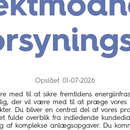
ektmodne
orsyning
Opslået 01-07-2026
e med til at sikre fremtidens energiinfras
ig, der vil være med til at præge vores e
ter. Du bliver en central del af vores proj
et fulde overblik fra indledende kundedial
 af komplekse anlægsopgaver. Du komme