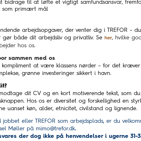
t bidrage til at løfte et vigtigt samfundsansvar, fremf
g som primært mål
ændende arbejdsopgaver, der venter dig i TREFOR – d
gør både dit arbejdsliv og privatliv. Se
, hvilke g
her
ejder hos os.
spor sammen med os
 kompliment at være klassens nørder – for det kræver
plekse, grønne investeringer sikkert i havn.
it?
 modtage dit CV og en kort motiverende tekst,
som du
knappen. Hos os er diversitet og forskellighed en styr
 uanset køn, alder, etnicitet, civilstand og lignende.
l jobbet eller TREFOR som arbejdsplads, er du velkomm
ael Møller på mimo@trefor.dk
.
svares der dog ikke på henvendelser i ugerne 31-3