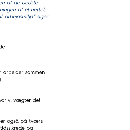
 en af de bedste
ingen af el-nettet,
arbejdsmiljø." siger
de
der arbejder sammen
g
vor vi vægter det
der også på tværs
mtidssikrede og