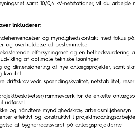
syningsnet samt 10/0,4 kV-netstationer, vil du arbejde 
.
ver inkluderer:
undehenvendelser og myndighedskontakt med fokus p
nger og overholdelse af bestemmelser
eksisterende elforsyningsnet og en helhedsvurdering a
dvikling af optimale tekniske løsninger
g og dimensionering af nye anlægsprojekter, samt sikr
 kvalitet
 driftskrav vedr. spændingskvalitet, netstabilitet, reser
projektbeskrivelser/rammeværk for de enkelte anlægs
il udførsel
ke og håndtere myndighedskrav, arbejdsmiljøhensyn
enter effektivt og konstruktivt i projektmodningsarbejde
tagelse af bygherreansvaret på anlægsprojekterne