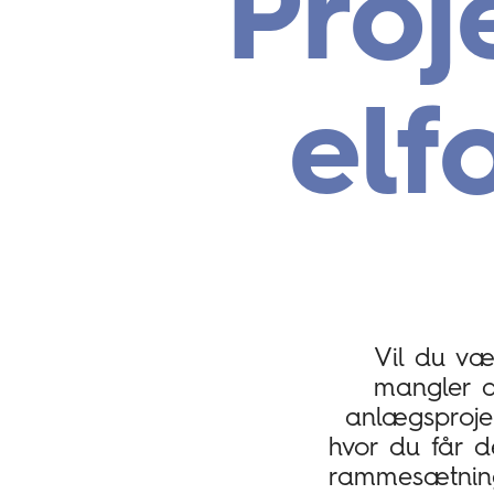
Proj
elf
Vil du vær
mangler d
anlægsprojek
hvor du får d
rammesætning