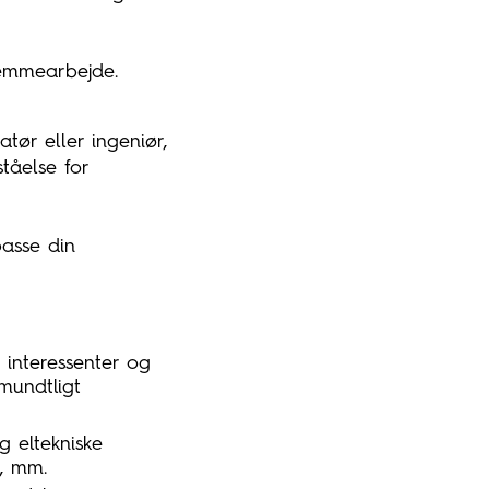
hjemmearbejde.
atør eller ingeniør,
tåelse for
passe din
 interessenter og
mundtligt
g eltekniske
n, mm.