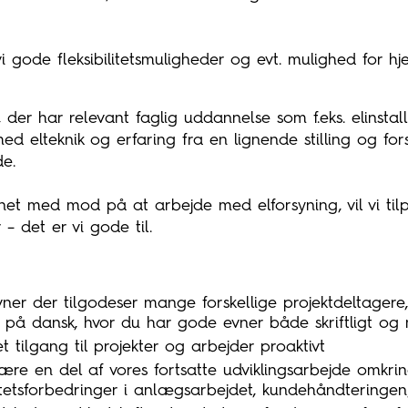
i gode fleksibilitetsmuligheder og evt. mulighed for 
 der har relevant faglig uddannelse som f.eks. elinstall
d elteknik og erfaring fra en lignende stilling og fors
e.
et med mod på at arbejde med elforsyning, vil vi til
– det er vi gode til.
er der tilgodeser mange forskellige projektdeltagere,
på dansk, hvor du har gode evner både skriftligt og 
t tilgang til projekter og arbejder proaktivt
være en del af vores fortsatte udviklingsarbejde omkrin
ivitetsforbedringer i anlægsarbejdet, kundehåndteringe