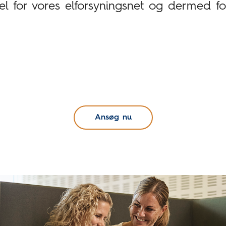
kel for vores elforsyningsnet og dermed f
Ansøg nu