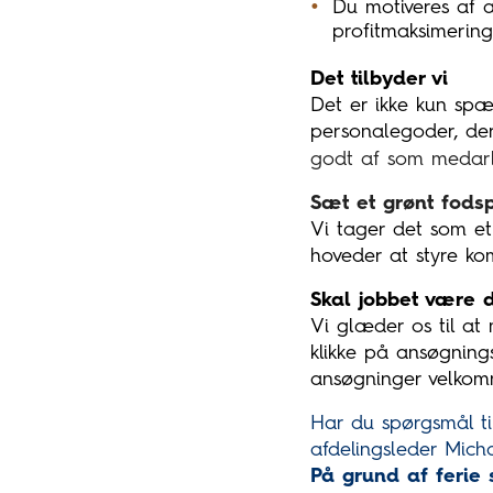
Du motiveres af a
profitmaksimerin
Det tilbyder vi
Det er ikke kun sp
personalegoder, der 
godt af som medarb
Sæt et grønt fod
Vi tager det som et
hoveder at styre kom
Skal jobbet være d
Vi glæder os til at
klikke på ansøgnings
ansøgninger velkomne
Har du spørgsmål ti
afdelingsleder Mich
På grund af ferie 