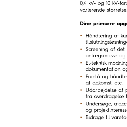
0,4 kV- og 10 kV-for
varierende størrelse
Dine primære opga
Håndtering af k
tilslutningsløsni
Screening af det 
anlægsmasse og u
El-teknisk modnin
dokumentation og
Forstå og håndtere
af adkomst, etc.
Udarbejdelse af 
fra overdragelse t
Undersøge, afdæk
og projektinteress
Bidrage til vare