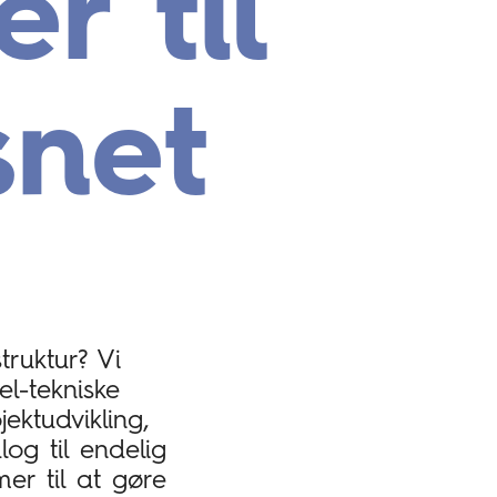
r til
snet
truktur? Vi
l-tekniske
ektudvikling,
og til endelig
r til at gøre