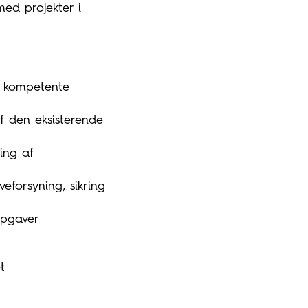
med projekter i
å kompetente
f den eksisterende
ing af
veforsyning, sikring
opgaver
t