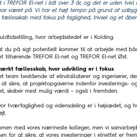
 i TREFOR El-net i lidt over 3 år, og det er uden tvivl
 har været på. Vi har et højt tempo på grund af udbygn
ællesskab med fokus på faglighed, trivsel og et åbent 
ldtidsstilling, hvor arbejdsstedet er i Kolding.
t du på sigt potentielt kommer til at arbejde med bå
t tilhørende TREFOR El-net og TREFOR El-net Øst.
tærkt fællesskab, hvor udvikling er i fokus
 et team bestående af elinstallatører og ingeniører, 
at sikre, at projektopgaverne indenfor investerings- o
et, skaber mest mulig værdi – også i fremtiden.
hvor tværfaglighed og vidensdeling er i højsædet, og h
øjt.
mmen med vores nærmeste kolleger, men vi samarbej
en for at sikre, at vores investeringer i elnettet er fre