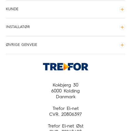
Gebyrer
KUNDE
Tilslutningsbidrag
Udvid
Elmåler
INSTALLATØR
Tilslutning
Udvid
Stikledninger
Hvor står kabelskabet
ØVRIGE GENVEJE
Tilslutning
Udvid
Leveringstider for TREFOR El-net og TREFOR El-net
Kundeservice
Øst
Driftsinfo
Om TREFOR El-net
Presse
Kokbjerg 30
6000 Kolding
Job og karriere
Danmark
Trefor El-net
CVR. 20806397
Trefor El-net Øst