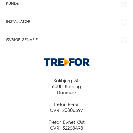
KUNDE
Tilslutningsbidrag
Udvid
Elmåler
INSTALLATØR
Tilslutning
Udvid
Stikledninger
Hvor står kabelskabet
ØVRIGE GENVEJE
Tilslutning
Udvid
Leveringstider for TREFOR El-net og TREFOR El-net
Kundeservice
Øst
Driftsinfo
Om TREFOR El-net
Presse
Kokbjerg 30
6000 Kolding
Job og karriere
Danmark
Trefor El-net
CVR. 20806397
Trefor El-net Øst
CVR. 32268498