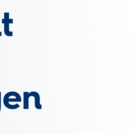
t
gen