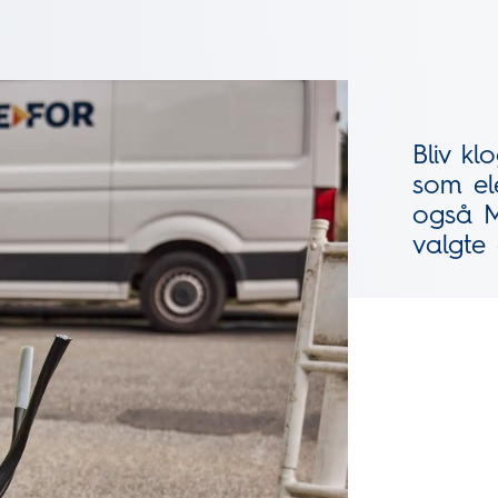
Bliv k
som el
også M
valgte 