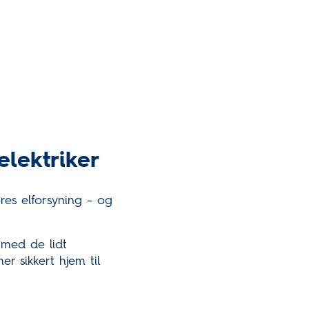
lektriker
res elforsyning – og
 med de lidt
r sikkert hjem til