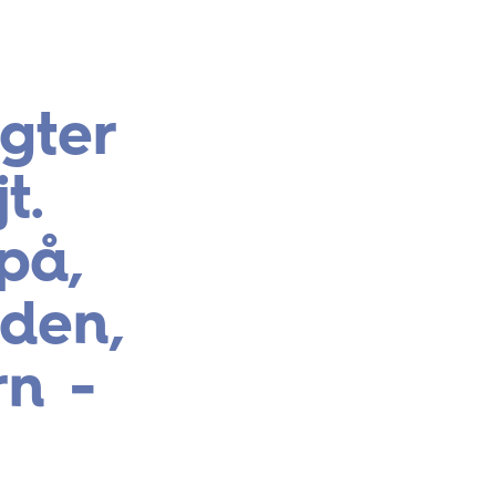
gter
t.
på,
iden,
rn -