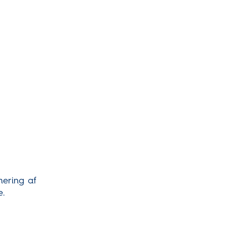
mering af
e.