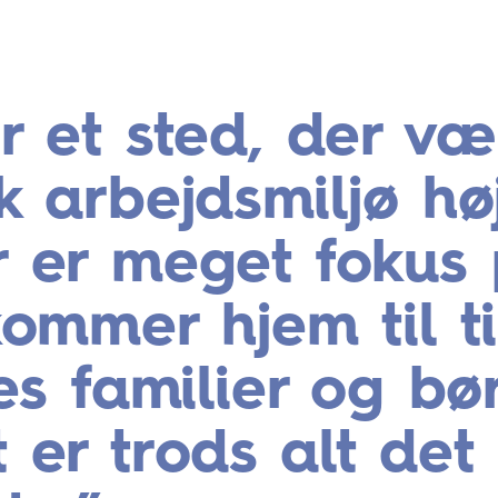
r et sted, der væ
k arbejdsmiljø høj
 er meget fokus 
kommer hjem til t
res familier og bø
 er trods alt det