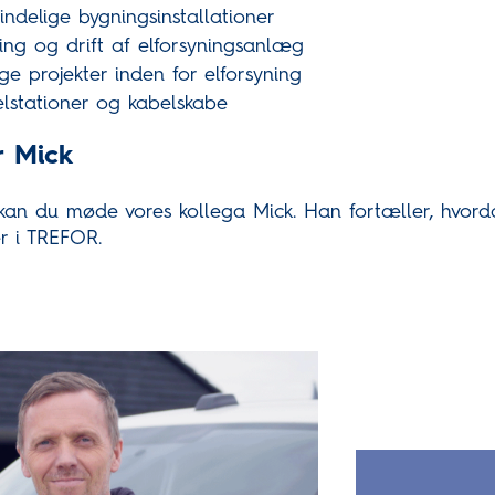
delige bygningsinstallationer
ing og drift af elforsyningsanlæg
ige projekter inden for elforsyning
elstationer og kabelskabe
r Mick
kan du møde vores kollega Mick. Han fortæller, hvor
er i TREFOR.