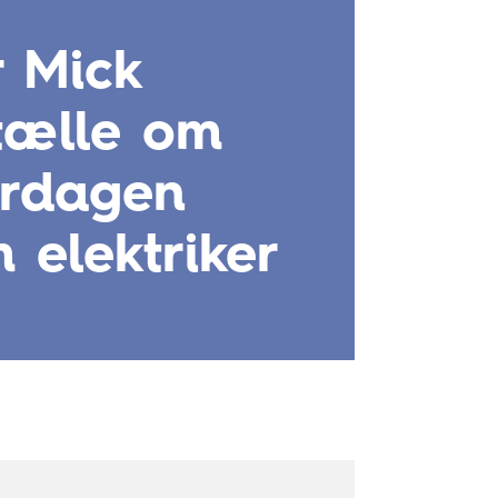
 Mick
tælle om
erdagen
 elektriker