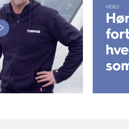
VIDEO
Hør
for
hv
som