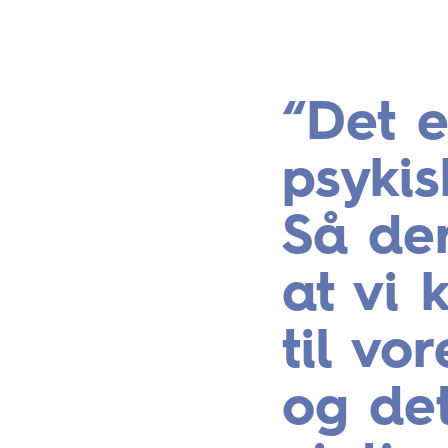
Det e
psykis
Så der
at vi 
til vo
og det