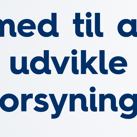
med til a
udvikle
forsynin