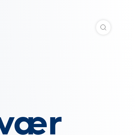
Søg
 vær